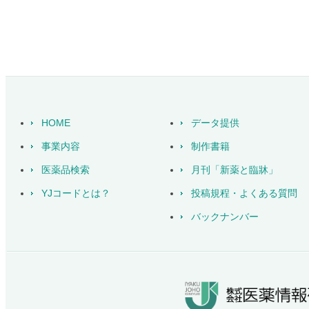
新刊のご案内
書籍関連
2021.04.07
【ドラッグノート2021
書籍関連
2021.01.18
願い】
HOME
データ提供
事業内容
制作書籍
【重要】新型コロナウイ
その他
2020.04.09
医薬品検索
月刊「新薬と臨牀」
勤・テレワークの実施と
YJコードとは？
投稿規程・よくある質問
バックナンバー
資料室「医薬品告示関連
データ提供
2020.03.09
資料室「医薬品告示関連
データ提供
2020.01.22