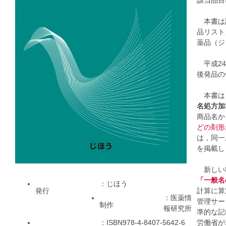
該当品目
本書は診
品リスト
薬品（ジ
平成24
後発品の
本書は，
名処方加
商品名か
どの剤形
は，同一
を掲載し
新しい制
「一般名
：じほう
発行
計算に算
：医薬情
管理サー
制作
報研究所
準的な記
：ISBN978-4-8407-5642-6
労働省が