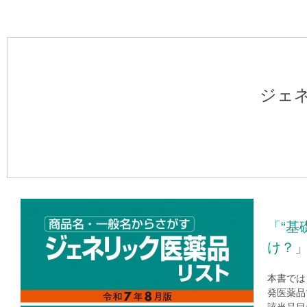
ジェ
「“基
け？
本書では
発医薬品