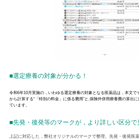
■選定療養の対象が分かる！
令和6年10月実施の，いわゆる選定療養の対象となる医薬品は，本文で
から計算する“「特別の料金」に係る費用”と,保険外併用療養費の算出
ています。
■先発・後発等のマークが，より詳しい区分で
上記に対応した，弊社オリジナルのマークで整理。先発・後発医