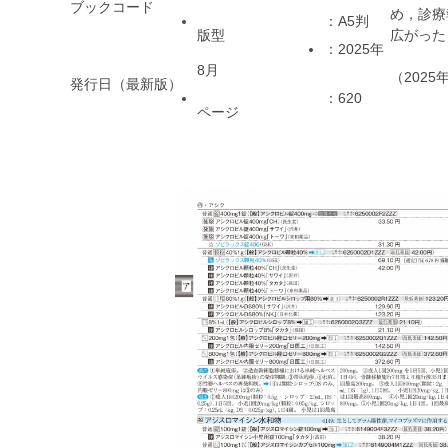
ブックコード
め，診療
：A5判
版型
広がった
：2025年
8月
（202
発行日（最新版）
：620
ページ