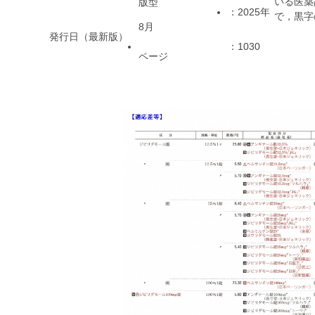
いる医薬
版型
：2025年
で，黒字
8月
発行日（最新版）
：1030
ページ