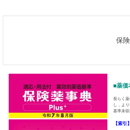
保険
■薬価
長らく薬
し，より
基準未収
【索引