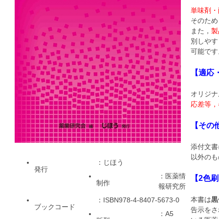
単味剤・
そのため
また，
製
別しやす
可能です
【適応
オリジナ
応差等，
【その
添付文書
以外のも
：じほう
発行
：医薬情
【2色
制作
報研究所
本書は
黒
：ISBN978-4-8407-5673-0
ブックコード
告示をさ
：A5