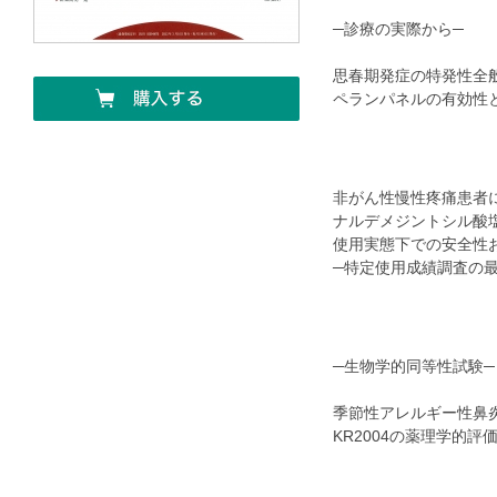
─診療の実際から─
思春期発症の特発性全
ペランパネルの有効
非がん性慢性疼痛患者
ナルデメジントシル酸
使用実態下での安全性
─特定使用成績調査の
─生物学的同等性試験─
季節性アレルギー性鼻
KR2004の薬理学的