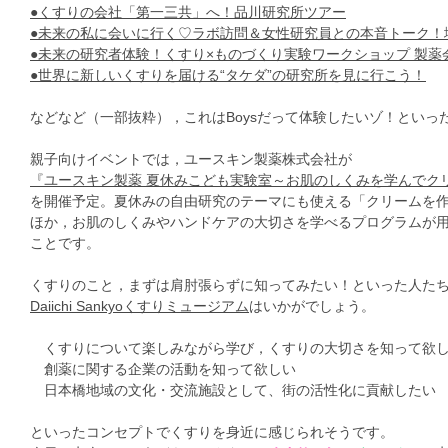
●くすりの会社「第一三共」へ！品川研究所ツアー
●未来の私に会いに行く♡ラボ訪問＆女性研究員との本音トーク！
●未来の研究者体験！くすり×ものづくり実験ワークショップ 製薬
●世界に新しいくすりを届ける“タケダ”の研究所を見に行こう！
などなど（一部抜粋），これはBoysだって体験したいゾ！といっ
親子向けイベントでは，ユースキン製薬株式会社が
『ユースキン製薬 夏休みこども実験室～お肌のしくみを学んでク
を開催予定。夏休みの自由研究のテーマにも使える「クリームを
ほか，お肌のしくみやハンドケアの大切さを学べるプログラムが
ことです。
くすりのこと，まずは肩肘張らずに知ってみたい！といった人た
Daiichi Sankyoくすりミュージアム
はいかがでしょう。
くすりについて楽しみながら学び，くすりの大切さを知って欲
創薬に関する企業の活動を知って欲しい
日本橋地域の文化・交流施設として、街の活性化に貢献したい
といったコンセプトでくすりを身近に感じられそうです。