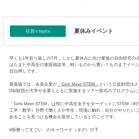
夏休みイベント
社員's topics
早くも1年折り返しの7月，しかし夏休みに向け家族の自由研究の
はたまた中高生の進路相談等，軽いものから重い？ものまでイベ
目白押しです。
製薬協では，会員企業が
「Girls Meet STEM」
という公益財団法人
D&I財団が大学や企業とともに実施するツアー形式のプログラムに
「Girls Meet STEM」は特に中高生女子をターゲットにSTEM（
工学・数学）分野で働く人や学生，現場に触れ，自分がやりたい
あることを見つける機会を提供しているとのことです。
#医療ってすごい のキーワード（タグ）の下，