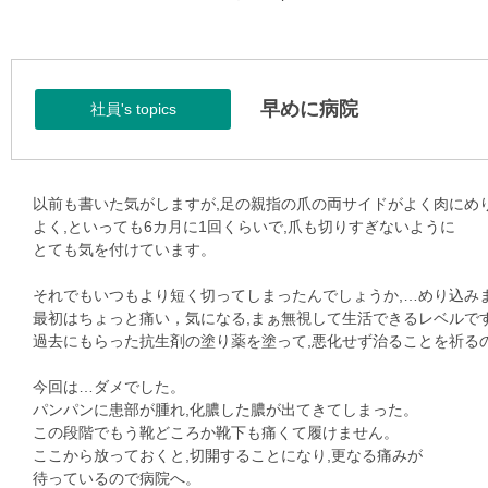
早めに病院
社員's topics
以前も書いた気がしますが,足の親指の爪の両サイドがよく肉にめ
よく,といっても6カ月に1回くらいで,爪も切りすぎないように
とても気を付けています。
それでもいつもより短く切ってしまったんでしょうか,…めり込み
最初はちょっと痛い，気になる,まぁ無視して生活できるレベルで
過去にもらった抗生剤の塗り薬を塗って,悪化せず治ることを祈る
今回は…ダメでした。
パンパンに患部が腫れ,化膿した膿が出てきてしまった。
この段階でもう靴どころか靴下も痛くて履けません。
ここから放っておくと,切開することになり,更なる痛みが
待っているので病院へ。