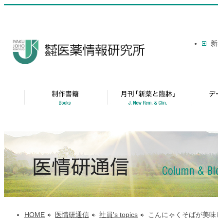
新
HOME
医情研通信
社員's topics
こんにゃくそばが美味