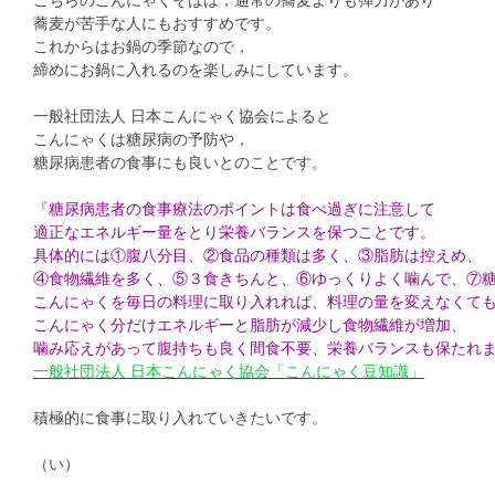
蕎麦が苦手な人にもおすすめです。
これからはお鍋の季節なので，
締めにお鍋に入れるのを楽しみにしています。
一般社団法人 日本こんにゃく協会によると
こんにゃくは糖尿病の予防や，
糖尿病患者の食事にも良いとのことです。
『糖尿病患者の食事療法のポイントは食べ過ぎに注意して
適正なエネルギー量をとり栄養バランスを保つことです。
具体的には①腹八分目、②食品の種類は多く、③脂肪は控えめ、
④食物繊維を多く、⑤３食きちんと、⑥ゆっくりよく噛んで、⑦
こんにゃくを毎日の料理に取り入れれば、料理の量を変えなくて
こんにゃく分だけエネルギーと脂肪が減少し食物繊維が増加、
噛み応えがあって腹持ちも良く間食不要、栄養バランスも保たれ
一般社団法人 日本こんにゃく協会「こんにゃく豆知識」
積極的に食事に取り入れていきたいです。
（い）