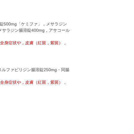
同錠500mg「ケミファ」，メサラジン
メサラジン腸溶錠400mg，アサコール
全身症状や，皮膚（紅斑，紫斑），
ゾスルファピリジン腸溶錠250mg・同腸
全身症状や，皮膚（紅斑，紫斑），