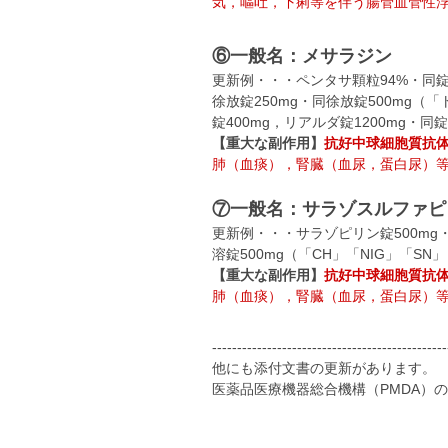
気，嘔吐，下痢等を伴う腸管血管性
⑥一般名：メサラジン
更新例・・・ペンタサ顆粒94%・同錠2
徐放錠250mg・同徐放錠500mg
錠400mg，リアルダ錠1200mg・同錠
【重大な副作用】
抗好中球細胞質抗体
肺（血痰），腎臓（血尿，蛋白尿）
⑦一般名：サラゾスルファピ
更新例・・・サラゾピリン錠500mg・
溶錠500mg（「CH」「NIG」「SN
【重大な副作用】
抗好中球細胞質抗体
肺（血痰），腎臓（血尿，蛋白尿）
-----------------------------------------------
他にも添付文書の更新があります。
医薬品医療機器総合機構（PMDA）の