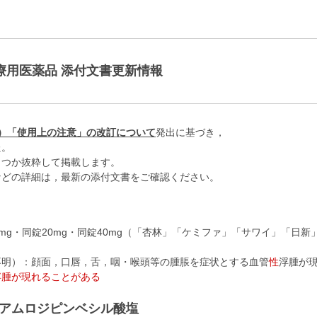
療用医薬品 添付文書更新情報
1号）「使用上の注意」の改訂について
発出に基づき，
た。
くつか抜粋して掲載します。
などの詳細は，最新の添付文書をご確認ください。
mg・同錠20mg・同錠40mg（「杏林」「ケミファ」「サワイ」「日
不明）：顔面，口唇，舌，咽・喉頭等の腫脹を症状とする血管
性
浮腫が
浮腫が現れることがある
アムロジピンベシル酸塩