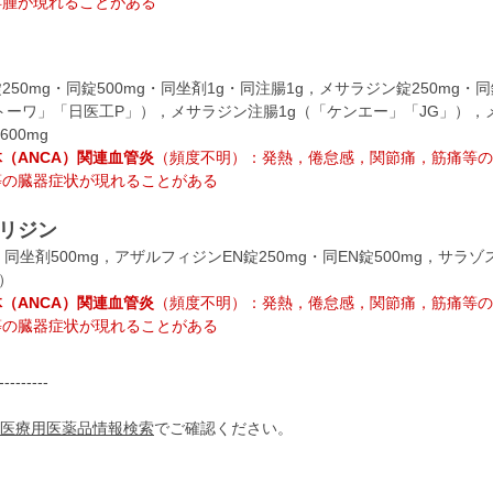
浮腫が現れることがある
50mg・同錠500mg・同坐剤1g・同注腸1g，メサラジン錠250mg・
（「トーワ」「日医工P」），メサラジン注腸1g（「ケンエー」「JG」），
600mg
（ANCA）関連血管炎
（頻度不明）：発熱，倦怠感，関節痛，筋痛等の
等の臓器症状が現れることがある
リジン
同坐剤500mg，アザルフィジンEN錠250mg・同EN錠500mg，サラ
」）
（ANCA）関連血管炎
（頻度不明）：発熱，倦怠感，関節痛，筋痛等の
等の臓器症状が現れることがある
---------
医療用医薬品情報検索
でご確認ください。