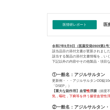
医
医情研レポート
令和7年9月9日（医薬安発0909第
該当品目の添付文書が更新されまし
該当する製品の添付文書情報を，い
下記以外の内容やその他製品・項目
①一般名：アジルサルタン
更新例・・・アジルサルタンOD錠10
「DSEP」）
【重大な副作用】
血管
性
浮腫
（頻度
気，嘔吐，下痢等を伴う腸管血管性
②一般名：アジルサルタン・